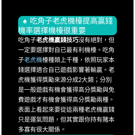
吃角子老虎機檯提高贏錢
機率選擇機檯很重要
吃角子
老虎機贏錢技巧
沒有絕對，但
一定要選擇對自已最有利機檯。吃角
子
老虎機
檯種類上千種，依照玩家本
錢選擇適合自已遊戲影響著輸贏。老
虎機獲得獎勵來源分成2大類；分別
是一般遊戲有機會獲得高分獎勵與免
費遊戲才有機會獲得高分獎勵兩種。
表面上看起來要從這兩種老虎機贏錢
只是運氣問題，但其實跟你持有賭本
多寡有很大關係。