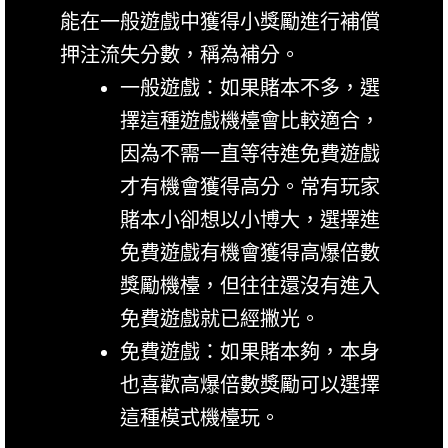
能在一般遊戲中獲得小獎勵進行補償
押注流失分數，稱為補分。
一般遊戲：如果賭本不多，選
擇這種遊戲機檯會比較適合，
因為不需一直等待進免費遊戲
才有機會獲得高分。常有玩家
賭本小卻想以小博大，選擇進
免費遊戲有機會獲得高爆倍數
獎勵機檯，但往往還沒有進入
免費遊戲就已經撇光。
免費遊戲：如果賭本夠，本身
也喜歡高爆倍數獎勵可以選擇
這種模式機檯玩。