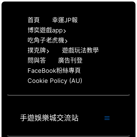
跳
至
首頁
幸運JP報
主
博奕遊戲app
要
吃角子老虎機
內
撲克牌
遊戲玩法教學
容
問與答
廣告刊登
FaceBook粉絲專頁
Cookie Policy (AU)
Main
手遊娛樂城交流站
Menu