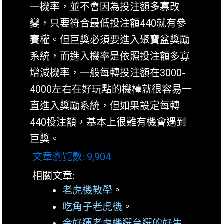
一機率，並不會因為投注額多寡改
變，只要符合最低投注額440就有參
賽權。但巨獎必須要進入聚寶盆獎勵
系統，而進入機率是依照投注額多寡
增減機率，一般每轉投注額在3000-
4000左右在好玩點的機檯就很容易一
直進入獎勵系統，但如果設定每轉
440投注額，基本上很難有機會遇到
巨獎。
文章瀏覽數:
9,904
相關文章:
老虎機教學
。
吃角子老虎機
。
金好運老虎機選台選的好生