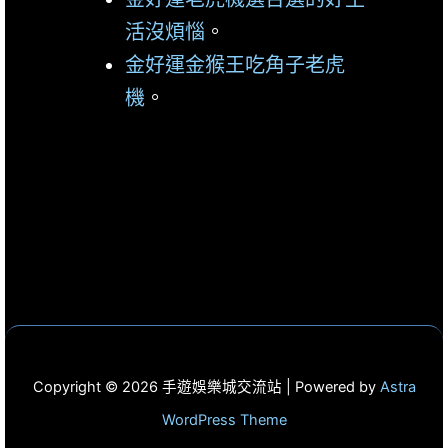
活沒煩惱
。
金好運金猴王吃角子老虎
機
。
Copyright © 2026 手遊娛樂城交流站 | Powered by
Astra
WordPress Theme