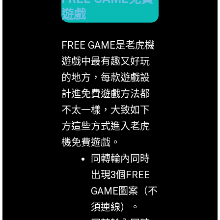
遊戲
FREE GAME是老虎機
遊戲中最有趣又好玩
的地方，每款遊戲設
計進免費遊戲方法都
不太一樣，大致如下
方這些方式進入老虎
機免費遊戲。
同轉輪內同時
出現3個FREE
GAME圖案（不
須連線）。