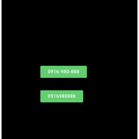
0916-980-888
0916980888