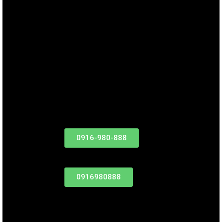
0916-980-888
0916980888