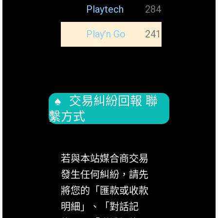
Playtech
284
Play’n Go
241
交易糾紛回報
聯
繫方式
若與本站媒合商交易
發生任何糾紛，請先
將您的「匯款或收款
明細」、「對話記