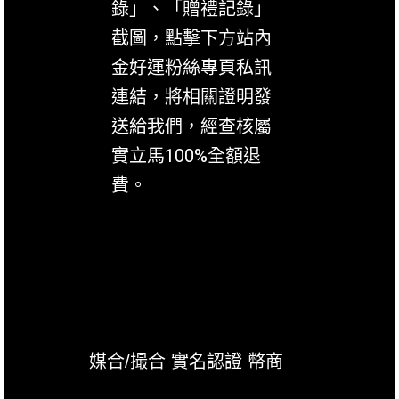
錄」、「贈禮記錄」
截圖，點擊下方站內
金好運粉絲專頁私訊
連結，將相關證明發
送給我們，經查核屬
實立馬100%全額退
費。
媒合/撮合
實名認證
幣商