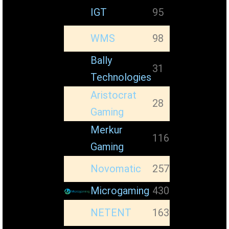
IGT
95
WMS
98
Bally
31
Technologies
Aristocrat
28
Gaming
Merkur
116
Gaming
Novomatic
257
Microgaming
430
NETENT
163