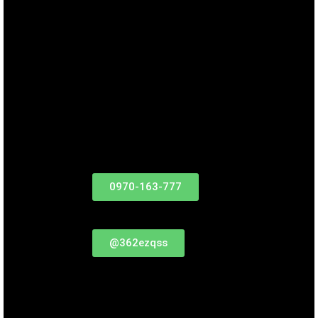
0970-163-777
@362ezqss