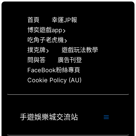
跳
至
首頁
幸運JP報
主
博奕遊戲app
要
吃角子老虎機
內
撲克牌
遊戲玩法教學
容
問與答
廣告刊登
FaceBook粉絲專頁
Cookie Policy (AU)
Main
手遊娛樂城交流站
Menu