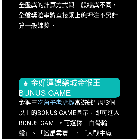
全盤獎的計算方式與一般線獎不同，
全盤獎賠率將直接乘上總押注不另計
算一般線獎。
金好運娛樂城金猴王
BUNUS GAME
金猴王
吃角子老虎機
當遊戲出現3個
以上的BONUS GAME圖示，即可進入
BONUS GAME。可選擇「白骨輪
盤」、「鐵扇尋寶」、「大戰牛魔