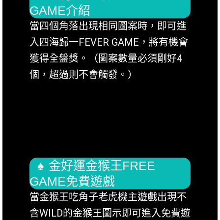
GAME介紹
當四個角落出現相同圖案時，即可進
入四海歸一FEVER GAME，將有機會
獲得全盤獎。（圖案數量必須剛好4
個，超過則不會觸發。）
金好運金猴王FREE
GAME免費遊戲
當金猴王吃角子老虎機主遊戲出現不
含WILD的金猴王圖示即可進入免費遊