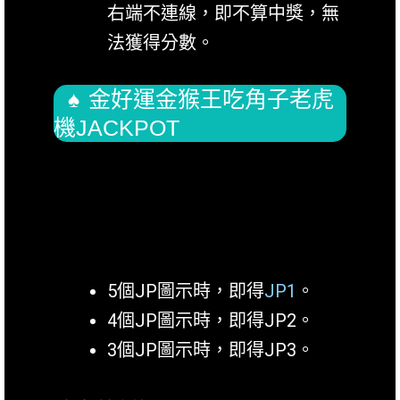
右端不連線，即不算中獎，無
法獲得分數。
金好運金猴王吃角子老虎
機JACKPOT
5個JP圖示時，即得
JP1
。
4個JP圖示時，即得JP2。
3個JP圖示時，即得JP3。