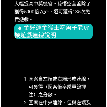
大幅提高中獎機會。孫悟空全盤除了
獲得5000倍以外，還可獲得135次免
費遊戲。
金好運金猴王吃角子老虎
機遊戲連線說明
圖案自左端或右端形成連線，
可獲得（圖案倍率乘單線押
注）之分數。
圖案在中央連線，但與左端及