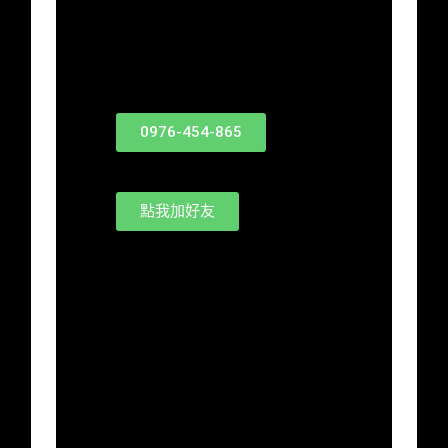
0976-454-865
點我加好友