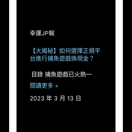
幸運JP報
【大揭秘】如何選擇正規平
台進行捕魚遊戲換現金？
目錄 捕魚遊戲已火熱一
閱讀更多 »
2023 年 3 月 13 日