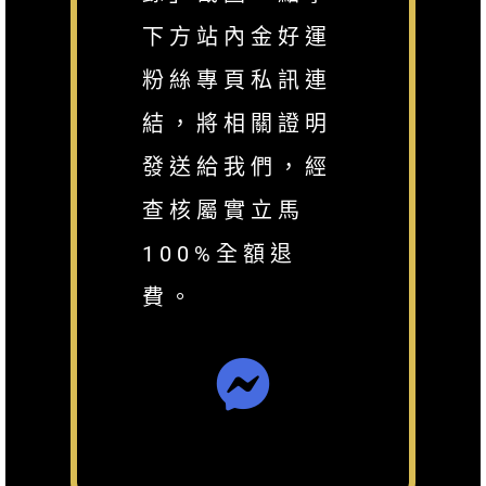
下方站內金好運
粉絲專頁私訊連
結，將相關證明
發送給我們，經
查核屬實立馬
100%全額退
費。