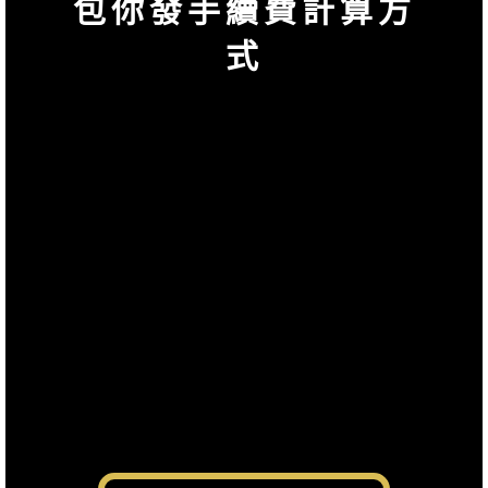
包你發手續費計算方
式