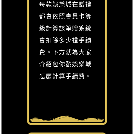
每款娛樂城在贈禮
都會依照會員卡等
級計算該筆贈系統
會扣除多少禮手續
費。下方就為大家
介紹包你發娛樂城
怎麼計算手續費。