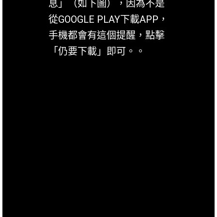
息」（如下圖），因為不是
從GOOGLE PLAY下載APP，
手機都會有這個提醒，點擊
「仍要下載」即可。。