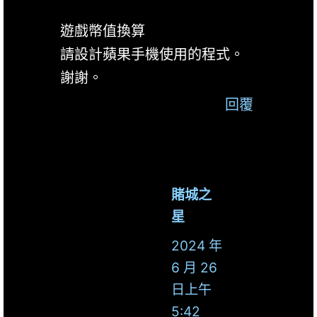
遊戲幣值換算
請設計蘋果手機使用的程式。
謝謝。
回覆
賭城之
星
2024 年
6 月 26
日上午
5:42