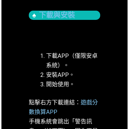
下載與安裝
下載APP（僅限安卓
系統）。
安裝APP。
開始使用。
點擊右方下載連結：
遊戲分
數換算APP
手機系統會跳出「警告訊