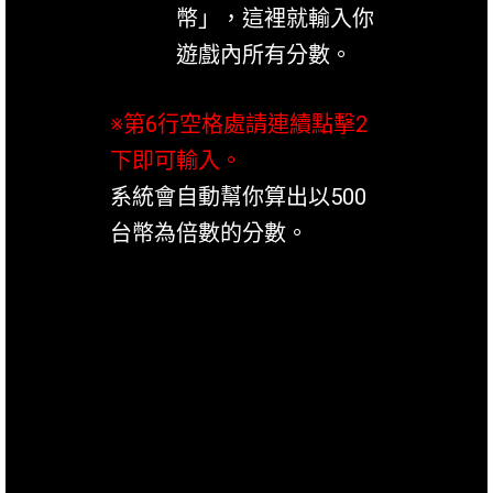
幣」，這裡就輸入你
遊戲內所有分數。
※第6行空格處請連續點擊2
下即可輸入。
系統會自動幫你算出以500
台幣為倍數的分數。