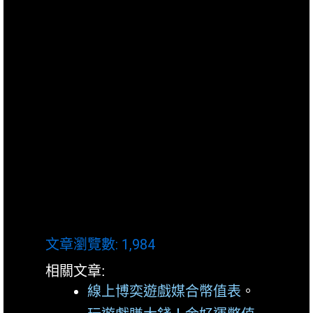
文章瀏覽數:
1,984
相關文章:
線上博奕遊戲媒合幣值表
。