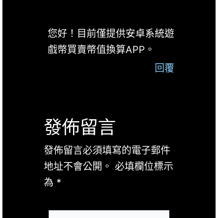
您好！目前僅提供安卓系統遊
戲幣買賣幣值換算APP。
回覆
發佈留言
發佈留言必須填寫的電子郵件
地址不會公開。
必填欄位標示
為
*
請