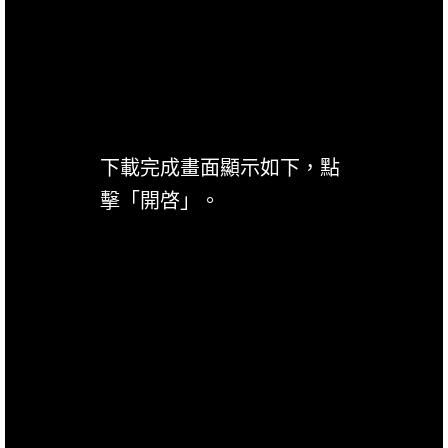
下載完成畫面顯示如下，點
擊「開啓」。