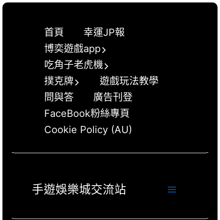
跳
至
首頁
幸運JP報
主
博奕遊戲app
要
吃角子老虎機
內
撲克牌
遊戲玩法教學
容
問與答
廣告刊登
FaceBook粉絲專頁
Cookie Policy (AU)
Main
手遊娛樂城交流站
Menu