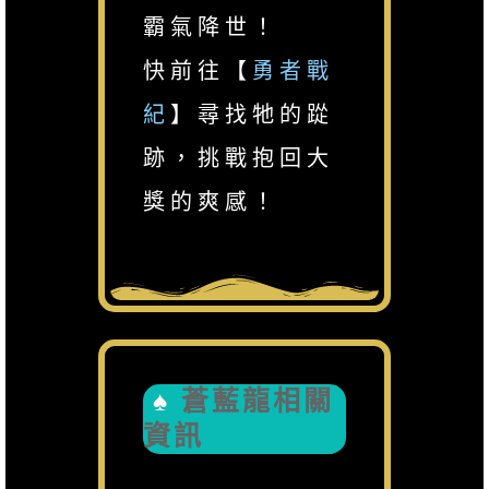
霸氣降世！
快前往【
勇者戰
紀
】尋找牠的踨
跡，挑戰抱回大
獎的爽感！
蒼藍龍相關
資訊