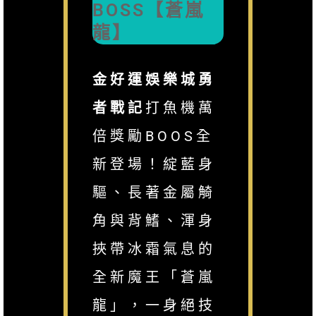
BOSS【蒼嵐
龍】
金好運娛樂城勇
者戰記
打魚機萬
倍獎勵BOOS全
新登場！綻藍身
驅、長著金屬觭
角與背鰭、渾身
挾帶冰霜氣息的
全新魔王「蒼嵐
龍」，一身絕技