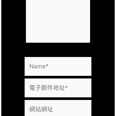
入
內
容...
Name*
電
子
郵
網
件
站