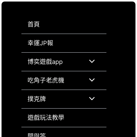
跳
至
首頁
主
要
幸運JP報
內
容
選
博奕遊戲app
單
選
吃角子老虎機
切
單
選
撲克牌
換
切
單
遊戲玩法教學
按
換
切
問與答