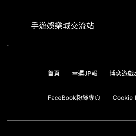
跳
至
主
手遊娛樂城交流站
要
內
容
首頁
幸運JP報
博奕遊戲a
FaceBook粉絲專頁
Cookie 