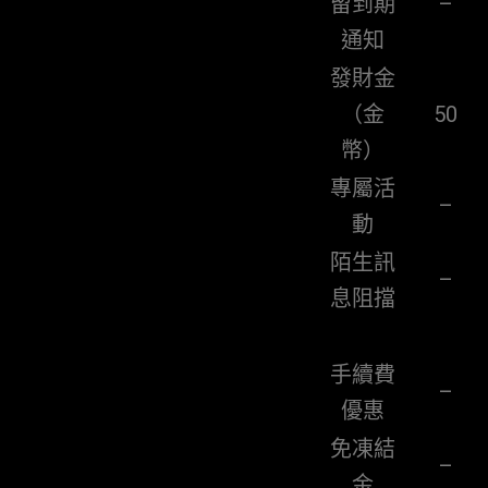
留到期
–
通知
發財金
（金
50
幣）
專屬活
–
動
陌生訊
–
息阻擋
手續費
–
優惠
免凍結
–
金