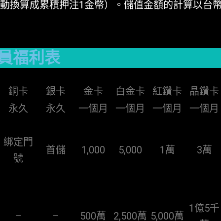
自動換算成累積押注1金幣）。儲值金額的計算以台
會員福利表
銅卡
銀卡
金卡
白金卡
紅鑽卡
晶鑽卡
永久
永久
一個月
一個月
一個月
一個月
綁定門
首儲
1,000
5,000
1萬
3萬
號
1億5千
–
–
500萬
2,500萬
5,000萬