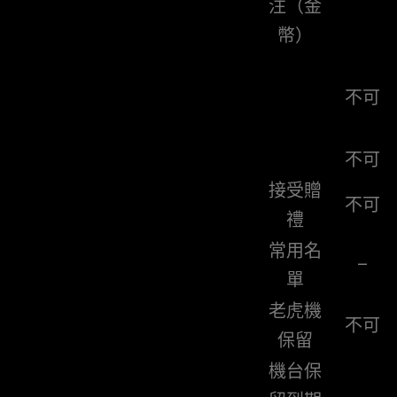
注（金
幣）
不可
不可
接受贈
不可
禮
常用名
–
單
老虎機
不可
保留
機台保