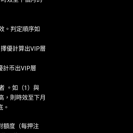
時效。判定順序如
擇優計算出VIP層
計币出VIP層
者 。如（1）與
效高，則時效至下月
底。
對額度（每押注