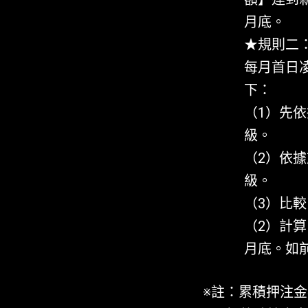
月底。
★規則二
每月首日凌
下：
（1）先
級。
（2）依
級。
（3）比較
（2）計
月底。如
※註：累積押注