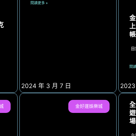
閱讀更多 »
克
目
閱讀
2024 年 3 月 7 日
2023
城
金好運娛樂城
全