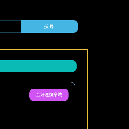
搜尋
金好運娛樂城