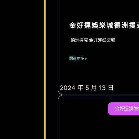
金好運娛樂城德洲撲
德洲撲克 金好運娛樂城
閱讀更多 »
2024 年 5 月 13 日
金好運娛樂