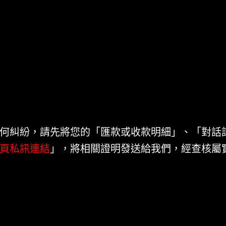
何糾紛，請先將您的「匯款或收款明細」、「對話
頁私訊連結
」，將相關證明發送給我們，經查核屬實