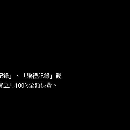
記錄」、「贈禮記錄」截
立馬100%全額退費。