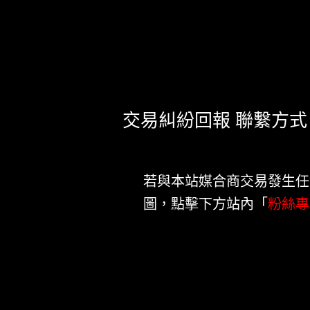
交易糾紛回報
聯繫方式
若與本站媒合商交易發生任
圖，點擊下方站內「
粉絲專